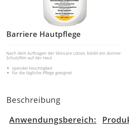
Barriere Hautpflege
Nach dem Auftragen der Skincare Lotion, bleibt ein dünner
Schutzfilm auf der Haut
spendet Feuchtigkeit
für die tägliche Pflege geeignet
Beschreibung
Anwendungsbereich:
Produ