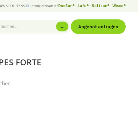
)89 9001 97 99
info@lafosan.de
DocSan® · Lafo® · Softsan® · Wisco®
Angebot anfragen
→
PES FORTE
ücher