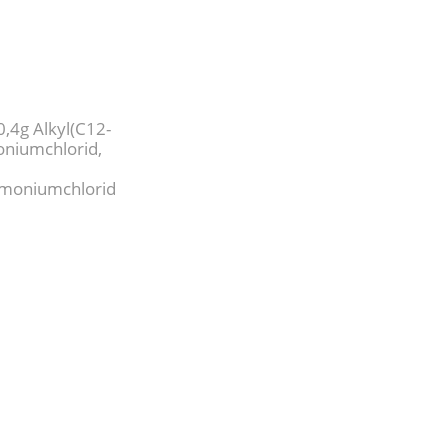
,4g Alkyl(C12-
niumchlorid,
mmoniumchlorid