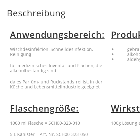
Beschreibung
Anwendungsbereich:
Produ
Wischdesinfektion, Schnelldesinfektion,
gebrauc
Reinigung
alkohol
aldehyl
für medizinisches Inventar und Flächen, die
alkoholbeständig sind
da es Parfüm- und Rückstandsfrei ist, in der
Küche und Lebensmittelindustrie geeignet
Flaschengröße:
Wirkst
1000 ml Flasche = SCH00-323-010
100g Lösung e
5 L Kanister = Art. Nr. SCH00-323-050