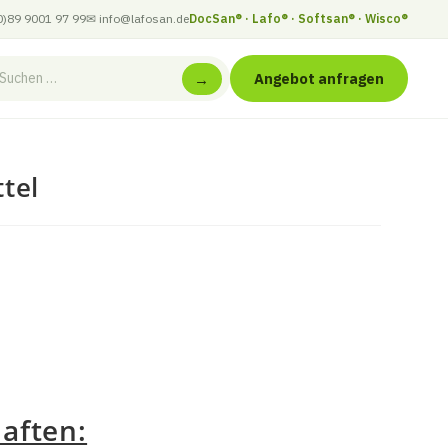
)89 9001 97 99
✉ info@lafosan.de
DocSan® · Lafo® · Softsan® · Wisco®
Angebot anfragen
→
tel
aften: