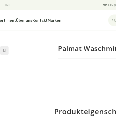
 · B2B
☎ +49 (0
ortiment
Über uns
Kontakt
Marken
🔍
Palmat Waschmit
🔍
Produkteigensch