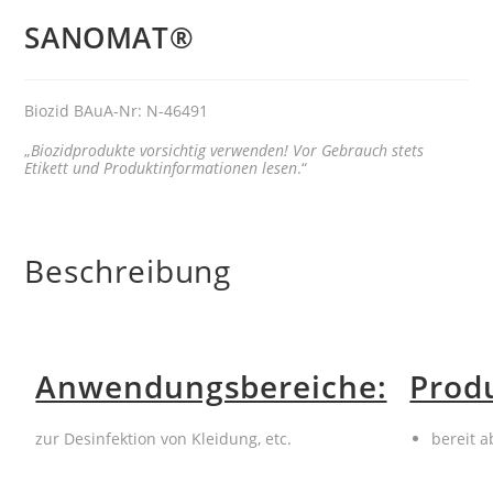
SANOMAT®
Biozid BAuA-Nr: N-46491
„
Biozidprodukte vorsichtig verwenden! Vor Gebrauch stets
Etikett und Produktinformationen lesen
.“
Beschreibung
Anwendungsbereiche:
Prod
zur Desinfektion von Kleidung, etc.
bereit a