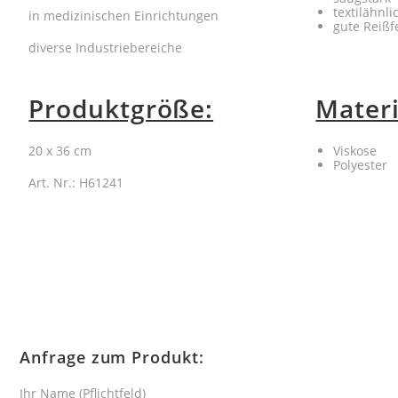
textilähnl
in medizinischen Einrichtungen
gute Reißfe
diverse Industriebereiche
Produktgröße:
Materi
20 x 36 cm
Viskose
Polyester
Art. Nr.: H61241
Anfrage zum Produkt:
Ihr Name (Pflichtfeld)