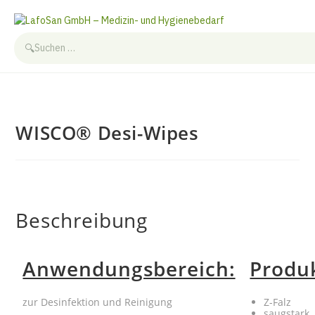
🔍
Zum
Inhalt
springen
WISCO® Desi-Wipes
Beschreibung
Anwendungsbereich:
Produ
zur Desinfektion und Reinigung
Z-Falz
saugstark