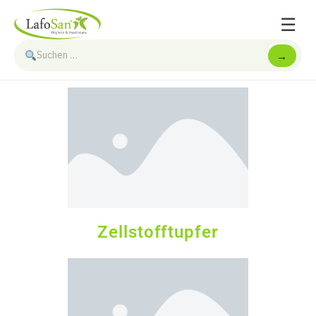
☰
→
Zellstofftupfer